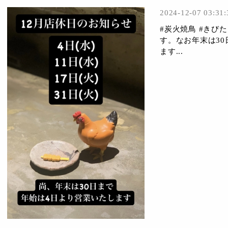
2024-12-07 03:31:
#炭火焼鳥 #きび
す。なお年末は3
ます...