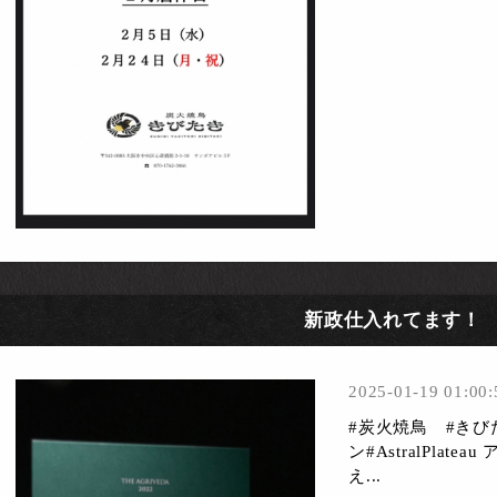
新政仕入れてます！
2025-01-19 01:00:
#炭火焼鳥 #き
ン#AstralPla
え...