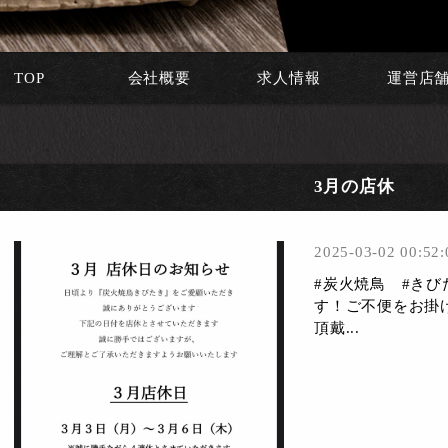
TOP
会社概要
求人情報
運営店
3月の店休
2025-03-02 00:52:
#炭火焼鳥 #きび
す！ご不便をお掛
頂戴...