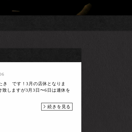
舗
06
たき です！3月の店休となりま
け致しますが3月3日〜6日は連休を
続きを見る