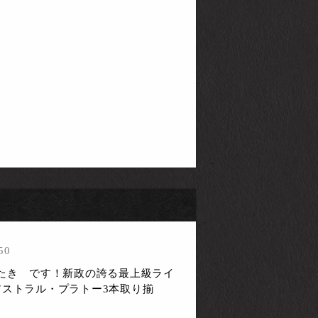
50
びたき です！新政の誇る最上級ライ
teau アストラル・プラトー3本取り揃